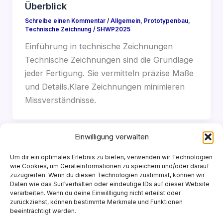
Überblick
Schreibe einen Kommentar
/
Allgemein
,
Prototypenbau
,
Technische Zeichnung
/
SHWP2025
Einführung in technische Zeichnungen
Technische Zeichnungen sind die Grundlage
jeder Fertigung. Sie vermitteln präzise Maße
und Details.Klare Zeichnungen minimieren
Missverständnisse.
Einwilligung verwalten
Um dir ein optimales Erlebnis zu bieten, verwenden wir Technologien
wie Cookies, um Geräteinformationen zu speichern und/oder darauf
zuzugreifen. Wenn du diesen Technologien zustimmst, können wir
Daten wie das Surfverhalten oder eindeutige IDs auf dieser Website
verarbeiten. Wenn du deine Einwillligung nicht erteilst oder
Copyright © 2026 | Powered by SHWDESIGN 2025
zurückziehst, können bestimmte Merkmale und Funktionen
beeinträchtigt werden.