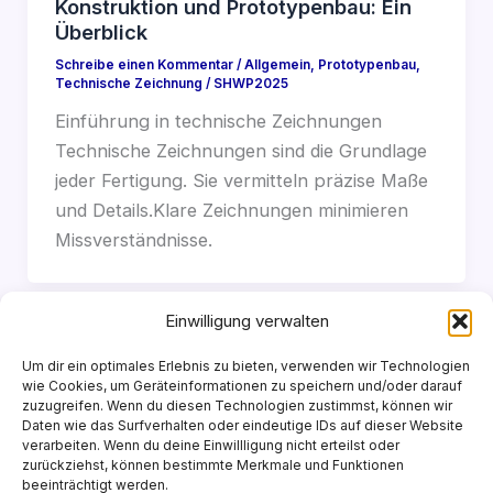
Konstruktion und Prototypenbau: Ein
Überblick
Schreibe einen Kommentar
/
Allgemein
,
Prototypenbau
,
Technische Zeichnung
/
SHWP2025
Einführung in technische Zeichnungen
Technische Zeichnungen sind die Grundlage
jeder Fertigung. Sie vermitteln präzise Maße
und Details.Klare Zeichnungen minimieren
Missverständnisse.
Einwilligung verwalten
Um dir ein optimales Erlebnis zu bieten, verwenden wir Technologien
wie Cookies, um Geräteinformationen zu speichern und/oder darauf
zuzugreifen. Wenn du diesen Technologien zustimmst, können wir
Daten wie das Surfverhalten oder eindeutige IDs auf dieser Website
verarbeiten. Wenn du deine Einwillligung nicht erteilst oder
Copyright © 2026 | Powered by SHWDESIGN 2025
zurückziehst, können bestimmte Merkmale und Funktionen
beeinträchtigt werden.